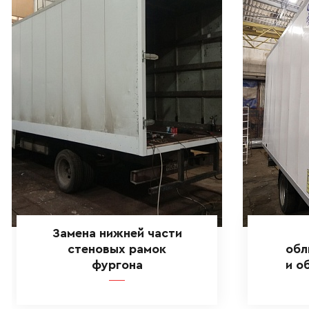
Замена нижней части
стеновых рамок
обл
фургона
и о