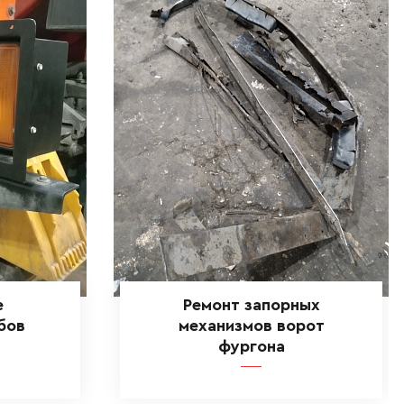
е
Ремонт запорных
бов
механизмов ворот
фургона